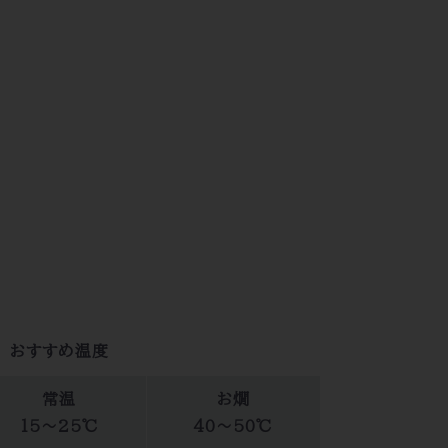
おすすめ温度
常温
お燗
15～25℃
40～50℃