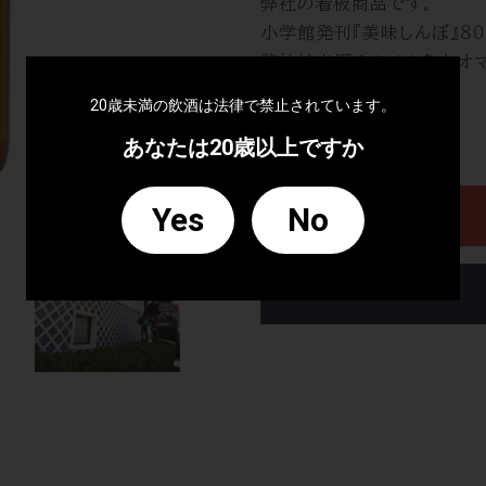
弊社の看板商品です。
小学館発刊『美味しんぼ』８
弊社純米酒のラベル色をオマ
20歳未満の飲酒は法律で禁止されています。
数量
あなたは20歳以上ですか
Yes
No