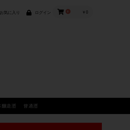
0
￥0
お気に入り
ログイン
本醸造酒
普通酒