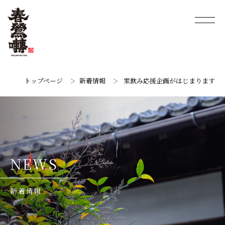
トップページ
新着情報
家飲み応援企画がはじまります
N
E
W
S
新
着
情
報