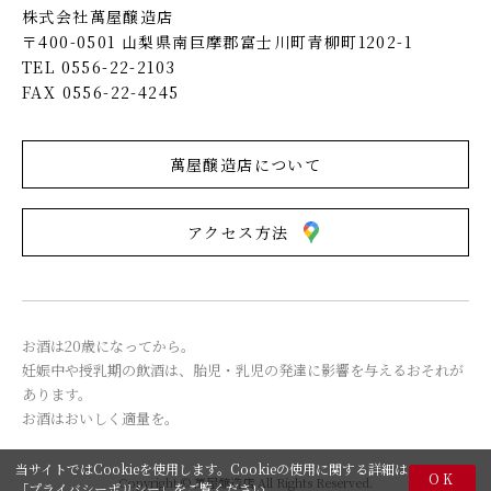
株式会社萬屋醸造店
〒400-0501 山梨県南巨摩郡富士川町青柳町1202-1
TEL 0556-22-2103
FAX 0556-22-4245
萬屋醸造店について
アクセス方法
お酒は20歳になってから。
妊娠中や授乳期の飲酒は、胎児・乳児の発達に影響を与えるおそれが
あります。
お酒はおいしく適量を。
当サイトではCookieを使用します。Cookieの使用に関する詳細は
OK
Copyright © 萬屋醸造店 All Rights Reserved.
「
プライバシーポリシー
」をご覧ください。