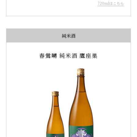
720mlはこちら
純米酒
春鶯囀 純米酒 鷹座巣