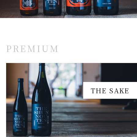
P
R
E
M
I
U
M
T
H
E
S
A
K
E