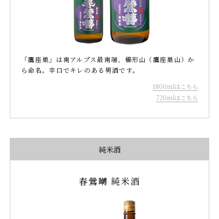
「鷹座巣」は南アルプス最南端、櫛形山（鷹座巣山）か
ら命名。辛口でキレのある男酒です。
1800mlはこちら
720mlはこちら
純米酒
春鶯囀 純米酒