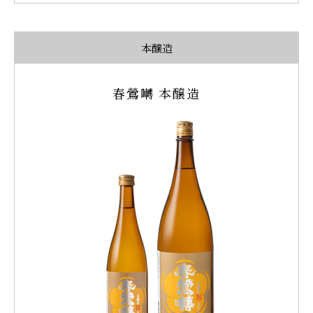
本醸造
春鶯囀 本醸造