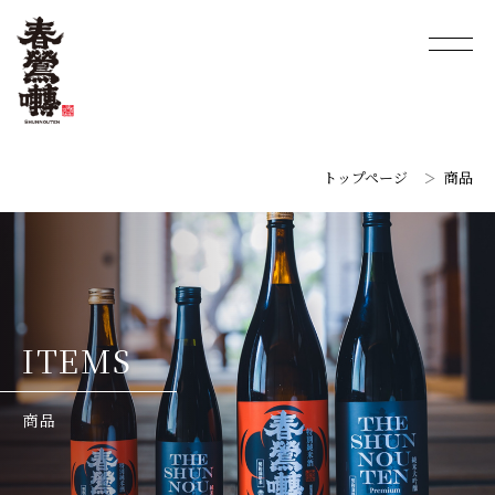
トップページ
商品
I
T
E
M
S
商
品