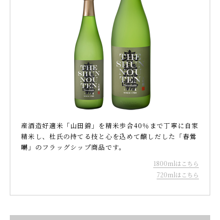
産酒造好適米「山田錦」を精米歩合40％まで丁寧に自家
精米し、杜氏の持てる技と心を込めて醸しだした「春鶯
囀」のフラッグシップ商品です。
1800mlはこちら
720mlはこちら