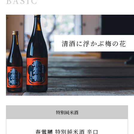
B
A
S
I
C
>
清
酒
に
浮
か
ぶ
梅
の
花
特別純米酒
春鶯囀 特別純米酒 辛口