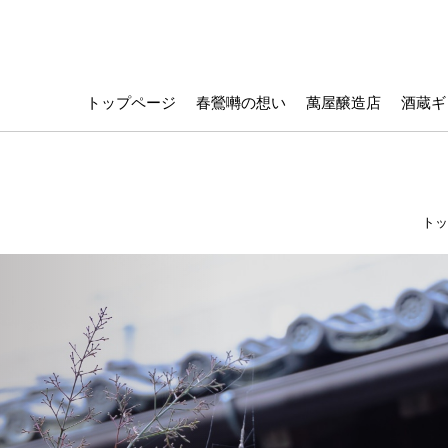
トップページ
春鶯囀の想い
萬屋醸造店
酒蔵ギ
トッ