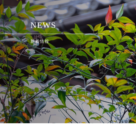
N
E
W
S
新
着
情
報