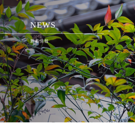
N
E
W
S
新
着
情
報