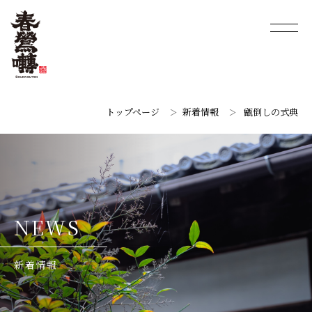
トップページ
新着情報
甑倒しの式典
N
E
W
S
新
着
情
報