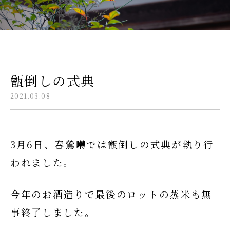
甑倒しの式典
2021.03.08
3月6日、春鶯囀では甑倒しの式典が執り行
われました。
今年のお酒造りで最後のロットの蒸米も無
事終了しました。