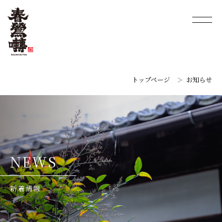
トップページ
お知らせ
N
E
W
S
新
着
情
報